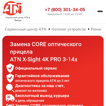
+7 (800) 301-34-05
Ежедневно с 9:00 до 21:00
Сервисный центр ATN
в
Томске
Сервисный центр ATN
Каталог устройств
Ремонт 
Замена CORE оптического
прицела
ATN X-Sight 4K PRO 3-14x
Официальный сервис
Гарантийное обслуживание
оптического прицела ATN до 3 лет
Диагностика за наш счет,
ремонт по желанию
Бесплатный выезд курьера
в день обращения
Замена CORE оптического прицела