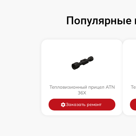
Популярные 
Тепловизионный прицел ATN
Те
36X
Заказать ремонт