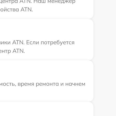
о центра ATN. Наш менеджер
ойства ATN.
ики ATN. Если потребуется
ентр ATN.
мость, время ремонта и начнем