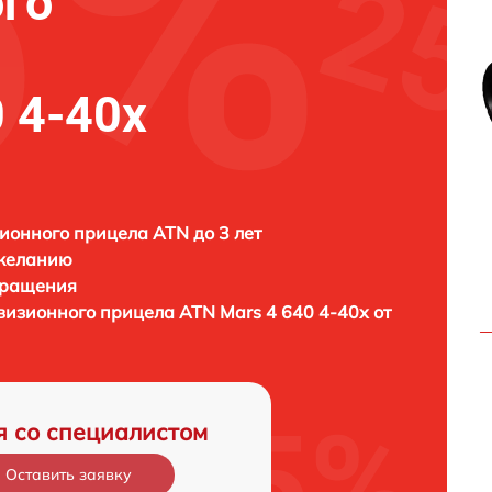
го
 4-40х
ионного прицела ATN до 3 лет
 желанию
бращения
овизионного прицела
ATN Mars 4 640 4-40х от
я со специалистом
Оставить заявку